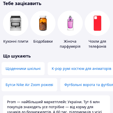
Тебе зацікавить
Кухонні плити
Біодобавки
Жіноча
Чохли для
парфумерія
телефонів
Що шукають
Щоденники шкільні
K-pop румі костюм для аніматорів
Бутси Nike Air Zoom рожеві
Футбольні ворота та футбо
Prom — найбільший маркетплейс України. Тут 6 млн
покупців знаходять усе потрібне — від корму для
цуциків до бронежилетів. А 60 тис. підприємців з усієї