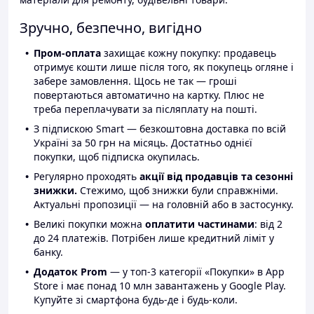
Зручно, безпечно, вигідно
Пром-оплата
захищає кожну покупку: продавець
отримує кошти лише після того, як покупець огляне і
забере замовлення. Щось не так — гроші
повертаються автоматично на картку. Плюс не
треба переплачувати за післяплату на пошті.
З підпискою Smart — безкоштовна доставка по всій
Україні за 50 грн на місяць. Достатньо однієї
покупки, щоб підписка окупилась.
Регулярно проходять
акції від продавців та сезонні
знижки.
Стежимо, щоб знижки були справжніми.
Актуальні пропозиції — на головній або в застосунку.
Великі покупки можна
оплатити частинами
: від 2
до 24 платежів. Потрібен лише кредитний ліміт у
банку.
Додаток Prom
— у топ-3 категорії «Покупки» в App
Store і має понад 10 млн завантажень у Google Play.
Купуйте зі смартфона будь-де і будь-коли.