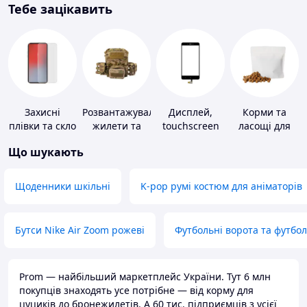
Тебе зацікавить
Захисні
Розвантажувальні
Дисплей,
Корми та
плівки та скло
жилети та
touchscreen
ласощі для
для
плитоноски
для телефонів
домашніх
Що шукають
портативних
без плит
тварин і
пристроїв
птахів
Щоденники шкільні
K-pop румі костюм для аніматорів
Бутси Nike Air Zoom рожеві
Футбольні ворота та футбо
Prom — найбільший маркетплейс України. Тут 6 млн
покупців знаходять усе потрібне — від корму для
цуциків до бронежилетів. А 60 тис. підприємців з усієї