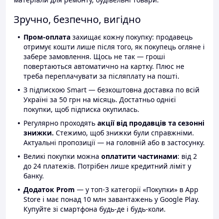
Зручно, безпечно, вигідно
Пром-оплата
захищає кожну покупку: продавець
отримує кошти лише після того, як покупець огляне і
забере замовлення. Щось не так — гроші
повертаються автоматично на картку. Плюс не
треба переплачувати за післяплату на пошті.
З підпискою Smart — безкоштовна доставка по всій
Україні за 50 грн на місяць. Достатньо однієї
покупки, щоб підписка окупилась.
Регулярно проходять
акції від продавців та сезонні
знижки.
Стежимо, щоб знижки були справжніми.
Актуальні пропозиції — на головній або в застосунку.
Великі покупки можна
оплатити частинами
: від 2
до 24 платежів. Потрібен лише кредитний ліміт у
банку.
Додаток Prom
— у топ-3 категорії «Покупки» в App
Store і має понад 10 млн завантажень у Google Play.
Купуйте зі смартфона будь-де і будь-коли.