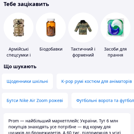
Тебе зацікавить
Армійські
Біодобавки
Тактичний і
Засоби для
спецсумки і
формений
прання
рюкзаки
одяг
Що шукають
Щоденники шкільні
K-pop румі костюм для аніматорів
Бутси Nike Air Zoom рожеві
Футбольні ворота та футбо
Prom — найбільший маркетплейс України. Тут 6 млн
покупців знаходять усе потрібне — від корму для
цуциків до бронежилетів. А 60 тис. підприємців з усієї