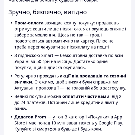
Зручно, безпечно, вигідно
Пром-оплата
захищає кожну покупку: продавець
отримує кошти лише після того, як покупець огляне і
забере замовлення. Щось не так — гроші
повертаються автоматично на картку. Плюс не
треба переплачувати за післяплату на пошті.
З підпискою Smart — безкоштовна доставка по всій
Україні за 50 грн на місяць. Достатньо однієї
покупки, щоб підписка окупилась.
Регулярно проходять
акції від продавців та сезонні
знижки.
Стежимо, щоб знижки були справжніми.
Актуальні пропозиції — на головній або в застосунку.
Великі покупки можна
оплатити частинами
: від 2
до 24 платежів. Потрібен лише кредитний ліміт у
банку.
Додаток Prom
— у топ-3 категорії «Покупки» в App
Store і має понад 10 млн завантажень у Google Play.
Купуйте зі смартфона будь-де і будь-коли.