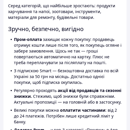
Серед категорій, що найбільше зростають: продукти
харчування та напої, зоотовари, інструменти,
матеріали для ремонту, будівельні товари.
Зручно, безпечно, вигідно
Пром-оплата
захищає кожну покупку: продавець
отримує кошти лише після того, як покупець огляне і
забере замовлення. Щось не так — гроші
повертаються автоматично на картку. Плюс не
треба переплачувати за післяплату на пошті.
З підпискою Smart — безкоштовна доставка по всій
Україні за 50 грн на місяць. Достатньо однієї
покупки, щоб підписка окупилась.
Регулярно проходять
акції від продавців та сезонні
знижки.
Стежимо, щоб знижки були справжніми.
Актуальні пропозиції — на головній або в застосунку.
Великі покупки можна
оплатити частинами
: від 2
до 24 платежів. Потрібен лише кредитний ліміт у
банку.
Додаток Prom
— у топ-3 категорії «Покупки» в App