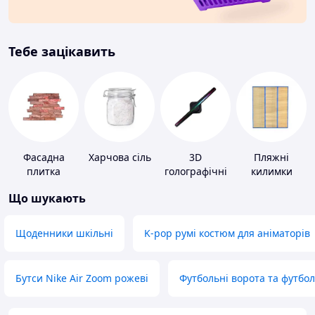
Тебе зацікавить
Фасадна
Харчова сіль
3D
Пляжні
плитка
голографічні
килимки
пристрої
Що шукають
Щоденники шкільні
K-pop румі костюм для аніматорів
Бутси Nike Air Zoom рожеві
Футбольні ворота та футбо