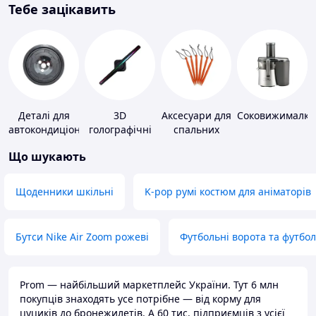
Тебе зацікавить
Деталі для
3D
Аксесуари для
Соковижималки
автокондиціонерів
голографічні
спальних
пристрої
мішків,
Що шукають
карематів та
наметів
Щоденники шкільні
K-pop румі костюм для аніматорів
Бутси Nike Air Zoom рожеві
Футбольні ворота та футбо
Prom — найбільший маркетплейс України. Тут 6 млн
покупців знаходять усе потрібне — від корму для
цуциків до бронежилетів. А 60 тис. підприємців з усієї