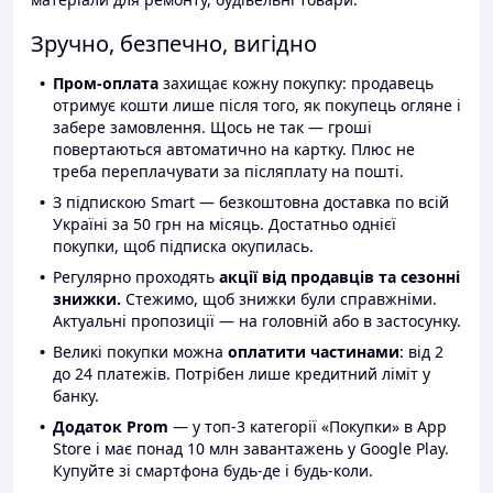
Зручно, безпечно, вигідно
Пром-оплата
захищає кожну покупку: продавець
отримує кошти лише після того, як покупець огляне і
забере замовлення. Щось не так — гроші
повертаються автоматично на картку. Плюс не
треба переплачувати за післяплату на пошті.
З підпискою Smart — безкоштовна доставка по всій
Україні за 50 грн на місяць. Достатньо однієї
покупки, щоб підписка окупилась.
Регулярно проходять
акції від продавців та сезонні
знижки.
Стежимо, щоб знижки були справжніми.
Актуальні пропозиції — на головній або в застосунку.
Великі покупки можна
оплатити частинами
: від 2
до 24 платежів. Потрібен лише кредитний ліміт у
банку.
Додаток Prom
— у топ-3 категорії «Покупки» в App
Store і має понад 10 млн завантажень у Google Play.
Купуйте зі смартфона будь-де і будь-коли.