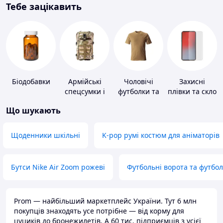
Тебе зацікавить
Біодобавки
Армійські
Чоловічі
Захисні
спецсумки і
футболки та
плівки та скло
рюкзаки
майки
для
Що шукають
портативних
пристроїв
Щоденники шкільні
K-pop румі костюм для аніматорів
Бутси Nike Air Zoom рожеві
Футбольні ворота та футбо
Prom — найбільший маркетплейс України. Тут 6 млн
покупців знаходять усе потрібне — від корму для
цуциків до бронежилетів. А 60 тис. підприємців з усієї