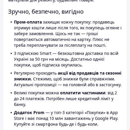
Зручно, безпечно, вигідно
Пром-оплата
захищає кожну покупку: продавець
отримує кошти лише після того, як покупець огляне і
забере замовлення. Щось не так — гроші
повертаються автоматично на картку. Плюс не
треба переплачувати за післяплату на пошті.
З підпискою Smart — безкоштовна доставка по всій
Україні за 50 грн на місяць. Достатньо однієї
покупки, щоб підписка окупилась.
Регулярно проходять
акції від продавців та сезонні
знижки.
Стежимо, щоб знижки були справжніми.
Актуальні пропозиції — на головній або в застосунку.
Великі покупки можна
оплатити частинами
: від 2
до 24 платежів. Потрібен лише кредитний ліміт у
банку.
Додаток Prom
— у топ-3 категорії «Покупки» в App
Store і має понад 10 млн завантажень у Google Play.
Купуйте зі смартфона будь-де і будь-коли.