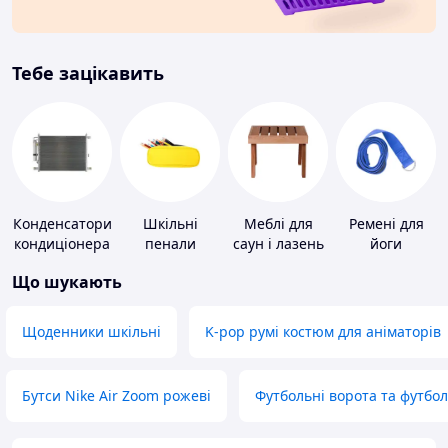
Тебе зацікавить
Конденсатори
Шкільні
Меблі для
Ремені для
кондиціонера
пенали
саун і лазень
йоги
Що шукають
Щоденники шкільні
K-pop румі костюм для аніматорів
Бутси Nike Air Zoom рожеві
Футбольні ворота та футбо