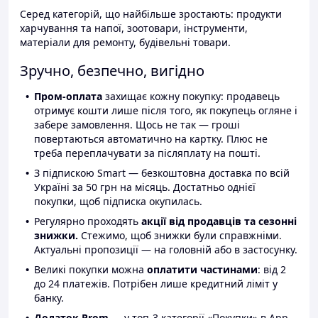
Серед категорій, що найбільше зростають: продукти
харчування та напої, зоотовари, інструменти,
матеріали для ремонту, будівельні товари.
Зручно, безпечно, вигідно
Пром-оплата
захищає кожну покупку: продавець
отримує кошти лише після того, як покупець огляне і
забере замовлення. Щось не так — гроші
повертаються автоматично на картку. Плюс не
треба переплачувати за післяплату на пошті.
З підпискою Smart — безкоштовна доставка по всій
Україні за 50 грн на місяць. Достатньо однієї
покупки, щоб підписка окупилась.
Регулярно проходять
акції від продавців та сезонні
знижки.
Стежимо, щоб знижки були справжніми.
Актуальні пропозиції — на головній або в застосунку.
Великі покупки можна
оплатити частинами
: від 2
до 24 платежів. Потрібен лише кредитний ліміт у
банку.
Додаток Prom
— у топ-3 категорії «Покупки» в App