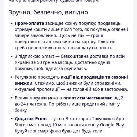
Зручно, безпечно, вигідно
Пром-оплата
захищає кожну покупку: продавець
отримує кошти лише після того, як покупець огляне і
забере замовлення. Щось не так — гроші
повертаються автоматично на картку. Плюс не
треба переплачувати за післяплату на пошті.
З підпискою Smart — безкоштовна доставка по всій
Україні за 50 грн на місяць. Достатньо однієї
покупки, щоб підписка окупилась.
Регулярно проходять
акції від продавців та сезонні
знижки.
Стежимо, щоб знижки були справжніми.
Актуальні пропозиції — на головній або в застосунку.
Великі покупки можна
оплатити частинами
: від 2
до 24 платежів. Потрібен лише кредитний ліміт у
банку.
Додаток Prom
— у топ-3 категорії «Покупки» в App
Store і має понад 10 млн завантажень у Google Play.
Купуйте зі смартфона будь-де і будь-коли.