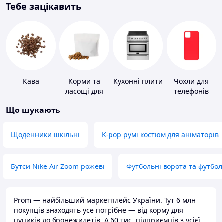
Тебе зацікавить
Кава
Корми та
Кухонні плити
Чохли для
ласощі для
телефонів
домашніх
Що шукають
тварин і
птахів
Щоденники шкільні
K-pop румі костюм для аніматорів
Бутси Nike Air Zoom рожеві
Футбольні ворота та футбо
Prom — найбільший маркетплейс України. Тут 6 млн
покупців знаходять усе потрібне — від корму для
цуциків до бронежилетів. А 60 тис. підприємців з усієї