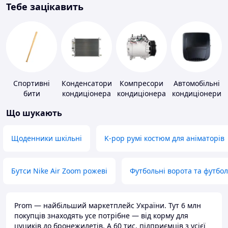
Тебе зацікавить
Спортивні
Конденсатори
Компресори
Автомобільні
бити
кондиціонера
кондиціонера
кондиціонери
Що шукають
Щоденники шкільні
K-pop румі костюм для аніматорів
Бутси Nike Air Zoom рожеві
Футбольні ворота та футбо
Prom — найбільший маркетплейс України. Тут 6 млн
покупців знаходять усе потрібне — від корму для
цуциків до бронежилетів. А 60 тис. підприємців з усієї