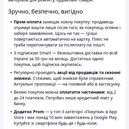
Зручно, безпечно, вигідно
Пром-оплата
захищає кожну покупку: продавець
отримує кошти лише після того, як покупець огляне і
забере замовлення. Щось не так — гроші
повертаються автоматично на картку. Плюс не
треба переплачувати за післяплату на пошті.
З підпискою Smart — безкоштовна доставка по всій
Україні за 50 грн на місяць. Достатньо однієї
покупки, щоб підписка окупилась.
Регулярно проходять
акції від продавців та сезонні
знижки.
Стежимо, щоб знижки були справжніми.
Актуальні пропозиції — на головній або в застосунку.
Великі покупки можна
оплатити частинами
: від 2
до 24 платежів. Потрібен лише кредитний ліміт у
банку.
Додаток Prom
— у топ-3 категорії «Покупки» в App
Store і має понад 10 млн завантажень у Google Play.
Купуйте зі смартфона будь-де і будь-коли.