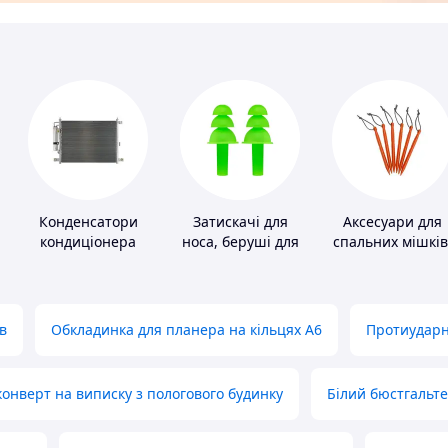
Конденсатори
Затискачі для
Аксесуари для
кондиціонера
носа, беруші для
спальних мішків
плавання
карематів та
наметів
в
Обкладинка для планера на кільцях А6
Протиударн
нверт на виписку з пологового будинку
Білий бюстгальт