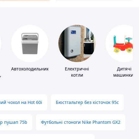
Автохолодильники
Електричні
Дитячі
,
котли
машинки-
каталки
ий чохол на Hot 60i
Бюстгальтер без кісточок 95с
ер пушап 75b
Футбольні стоноги Nike Phantom GX2