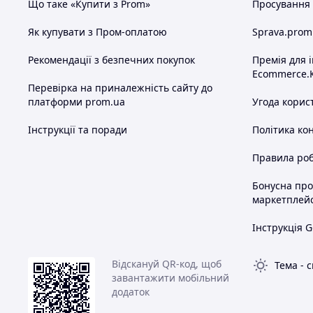
Що таке «Купити з Prom»
Просування в
Як купувати з Пром-оплатою
Sprava.prom
Рекомендації з безпечних покупок
Премія для 
Ecommerce.
Перевірка на приналежність сайту до
платформи prom.ua
Угода корис
Інструкції та поради
Політика ко
Правила роб
Бонусна пр
маркетплей
Інструкція G
Відскануй QR-код, щоб
Тема
-
с
завантажити мобільний
додаток