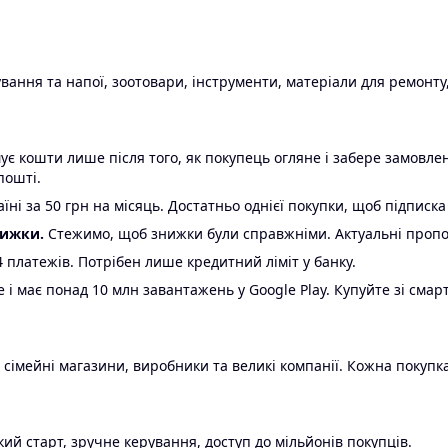
ання та напої, зоотовари, інструменти, матеріали для ремонту,
є кошти лише після того, як покупець огляне і забере замовл
пошті.
ні за 50 грн на місяць. Достатньо однієї покупки, щоб підписка
нижки.
Стежимо, щоб знижки були справжніми. Актуальні пропози
24 платежів. Потрібен лише кредитний ліміт у банку.
e і має понад 10 млн завантажень у Google Play. Купуйте зі смар
 сімейні магазини, виробники та великі компанії. Кожна покупка
ий старт, зручне керування, доступ до мільйонів покупців.