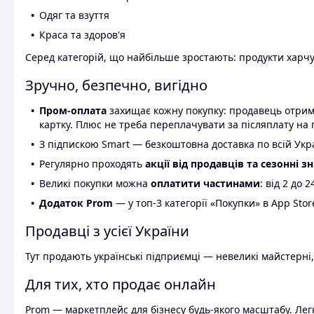
Одяг та взуття
Краса та здоров'я
Серед категорій, що найбільше зростають: продукти харчув
Зручно, безпечно, вигідно
Пром-оплата
захищає кожну покупку: продавець отриму
картку. Плюс не треба переплачувати за післяплату на 
З підпискою Smart — безкоштовна доставка по всій Украї
Регулярно проходять
акції від продавців та сезонні з
Великі покупки можна
оплатити частинами
: від 2 до 
Додаток Prom
— у топ-3 категорії «Покупки» в App Stor
Продавці з усієї України
Тут продають українські підприємці — невеликі майстерні,
Для тих, хто продає онлайн
Prom — маркетплейс для бізнесу будь-якого масштабу. Легк