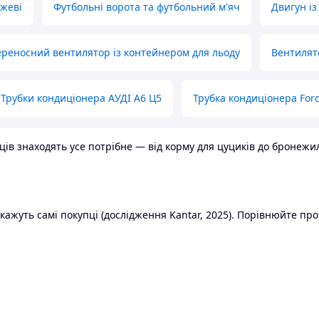
ожеві
Футбольні ворота та футбольний м'яч
Двигун із
реносний вентилятор із контейнером для льоду
Вентилят
Трубки кондиціонера АУДІ А6 Ц5
Трубка кондиціонера Ford
в знаходять усе потрібне — від корму для цуциків до бронежилет
ажуть самі покупці (дослідження Kantar, 2025). Порівнюйте пропо