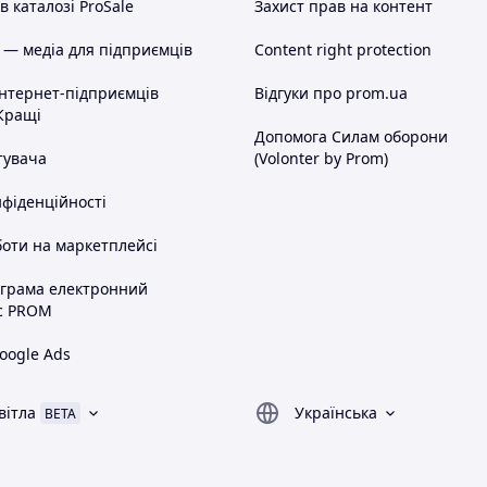
 каталозі ProSale
Захист прав на контент
 — медіа для підприємців
Content right protection
інтернет-підприємців
Відгуки про prom.ua
Кращі
Допомога Силам оборони
тувача
(Volonter by Prom)
нфіденційності
оти на маркетплейсі
ограма електронний
с PROM
oogle Ads
вітла
Українська
BETA