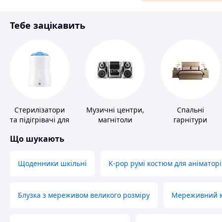
Матеріали для ремонту
Тебе зацікавить
Спорт і відпочинок
Стерилізатори
Музичні центри,
Спальні
та підігрівачі для
магнітоли
гарнітури
дитячого
Що шукають
харчування
Щоденники шкільні
K-pop румі костюм для аніматорі
Блузка з мереживом великого розміру
Мереживний ко