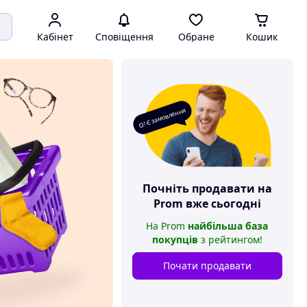
Кабінет
Сповіщення
Обране
Кошик
О! Є замовлення
Почніть продавати на
Prom
вже сьогодні
На
Prom
найбільша база
покупців
з рейтингом
!
Почати продавати