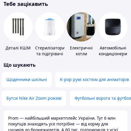
Тебе зацікавить
Деталі КШМ
Стерилізатори
Електричні
Автомобільні
та підігрівачі
котли
кондиціонери
для дитячого
Що шукають
харчування
Щоденники шкільні
K-pop румі костюм для аніматорів
Бутси Nike Air Zoom рожеві
Футбольні ворота та футбо
Prom — найбільший маркетплейс України. Тут 6 млн
покупців знаходять усе потрібне — від корму для
цуциків до бронежилетів. А 60 тис. підприємців з усієї