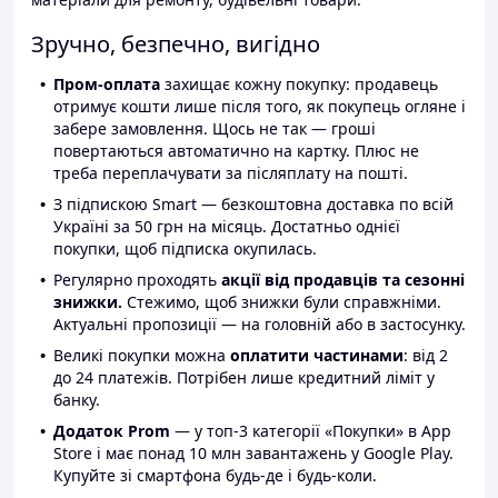
Зручно, безпечно, вигідно
Пром-оплата
захищає кожну покупку: продавець
отримує кошти лише після того, як покупець огляне і
забере замовлення. Щось не так — гроші
повертаються автоматично на картку. Плюс не
треба переплачувати за післяплату на пошті.
З підпискою Smart — безкоштовна доставка по всій
Україні за 50 грн на місяць. Достатньо однієї
покупки, щоб підписка окупилась.
Регулярно проходять
акції від продавців та сезонні
знижки.
Стежимо, щоб знижки були справжніми.
Актуальні пропозиції — на головній або в застосунку.
Великі покупки можна
оплатити частинами
: від 2
до 24 платежів. Потрібен лише кредитний ліміт у
банку.
Додаток Prom
— у топ-3 категорії «Покупки» в App
Store і має понад 10 млн завантажень у Google Play.
Купуйте зі смартфона будь-де і будь-коли.