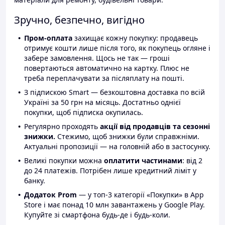
Зручно, безпечно, вигідно
Пром-оплата
захищає кожну покупку: продавець
отримує кошти лише після того, як покупець огляне і
забере замовлення. Щось не так — гроші
повертаються автоматично на картку. Плюс не
треба переплачувати за післяплату на пошті.
З підпискою Smart — безкоштовна доставка по всій
Україні за 50 грн на місяць. Достатньо однієї
покупки, щоб підписка окупилась.
Регулярно проходять
акції від продавців та сезонні
знижки.
Стежимо, щоб знижки були справжніми.
Актуальні пропозиції — на головній або в застосунку.
Великі покупки можна
оплатити частинами
: від 2
до 24 платежів. Потрібен лише кредитний ліміт у
банку.
Додаток Prom
— у топ-3 категорії «Покупки» в App
Store і має понад 10 млн завантажень у Google Play.
Купуйте зі смартфона будь-де і будь-коли.