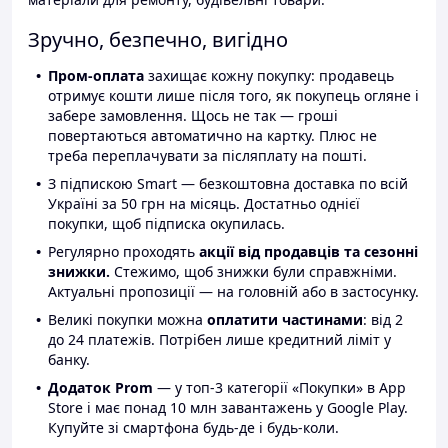
Зручно, безпечно, вигідно
Пром-оплата
захищає кожну покупку: продавець
отримує кошти лише після того, як покупець огляне і
забере замовлення. Щось не так — гроші
повертаються автоматично на картку. Плюс не
треба переплачувати за післяплату на пошті.
З підпискою Smart — безкоштовна доставка по всій
Україні за 50 грн на місяць. Достатньо однієї
покупки, щоб підписка окупилась.
Регулярно проходять
акції від продавців та сезонні
знижки.
Стежимо, щоб знижки були справжніми.
Актуальні пропозиції — на головній або в застосунку.
Великі покупки можна
оплатити частинами
: від 2
до 24 платежів. Потрібен лише кредитний ліміт у
банку.
Додаток Prom
— у топ-3 категорії «Покупки» в App
Store і має понад 10 млн завантажень у Google Play.
Купуйте зі смартфона будь-де і будь-коли.