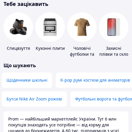
Тебе зацікавить
Спецвзуття
Кухонні плити
Чоловічі
Захисні
футболки та
плівки та скло
майки
для
Що шукають
портативних
пристроїв
Щоденники шкільні
K-pop румі костюм для аніматорів
Бутси Nike Air Zoom рожеві
Футбольні ворота та футбо
Prom — найбільший маркетплейс України. Тут 6 млн
покупців знаходять усе потрібне — від корму для
цуциків до бронежилетів. А 60 тис. підприємців з усієї