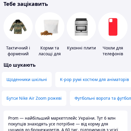
Тебе зацікавить
Тактичний і
Корми та
Кухонні плити
Чохли для
формений
ласощі для
телефонів
одяг
домашніх
Що шукають
тварин і
птахів
Щоденники шкільні
K-pop румі костюм для аніматорів
Бутси Nike Air Zoom рожеві
Футбольні ворота та футбо
Prom — найбільший маркетплейс України. Тут 6 млн
покупців знаходять усе потрібне — від корму для
цуциків до бронежилетів. А 60 тис. підприємців з усієї