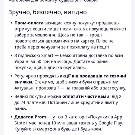
Зручно, безпечно, вигідно
Пром-оплата
захищає кожну покупку: продавець
отримує кошти лише після того, як покупець огляне і
забере замовлення. Щось не так — гроші
повертаються автоматично на картку. Плюс не
треба переплачувати за післяплату на пошті.
З підпискою Smart — безкоштовна доставка по всій
Україні за 50 грн на місяць. Достатньо однієї
покупки, щоб підписка окупилась.
Регулярно проходять
акції від продавців та сезонні
знижки.
Стежимо, щоб знижки були справжніми.
Актуальні пропозиції — на головній або в застосунку.
Великі покупки можна
оплатити частинами
: від 2
до 24 платежів. Потрібен лише кредитний ліміт у
банку.
Додаток Prom
— у топ-3 категорії «Покупки» в App
Store і має понад 10 млн завантажень у Google Play.
Купуйте зі смартфона будь-де і будь-коли.