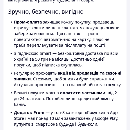
Зручно, безпечно, вигідно
Пром-оплата
захищає кожну покупку: продавець
отримує кошти лише після того, як покупець огляне і
забере замовлення. Щось не так — гроші
повертаються автоматично на картку. Плюс не
треба переплачувати за післяплату на пошті.
З підпискою Smart — безкоштовна доставка по всій
Україні за 50 грн на місяць. Достатньо однієї
покупки, щоб підписка окупилась.
Регулярно проходять
акції від продавців та сезонні
знижки.
Стежимо, щоб знижки були справжніми.
Актуальні пропозиції — на головній або в застосунку.
Великі покупки можна
оплатити частинами
: від 2
до 24 платежів. Потрібен лише кредитний ліміт у
банку.
Додаток Prom
— у топ-3 категорії «Покупки» в App
Store і має понад 10 млн завантажень у Google Play.
Купуйте зі смартфона будь-де і будь-коли.