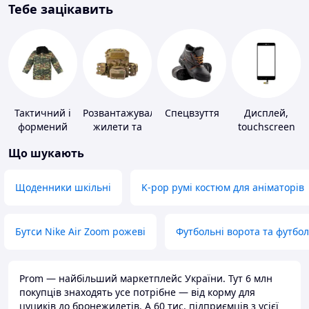
Тебе зацікавить
Тактичний і
Розвантажувальні
Спецвзуття
Дисплей,
формений
жилети та
touchscreen
одяг
плитоноски
для телефонів
Що шукають
без плит
Щоденники шкільні
K-pop румі костюм для аніматорів
Бутси Nike Air Zoom рожеві
Футбольні ворота та футбо
Prom — найбільший маркетплейс України. Тут 6 млн
покупців знаходять усе потрібне — від корму для
цуциків до бронежилетів. А 60 тис. підприємців з усієї