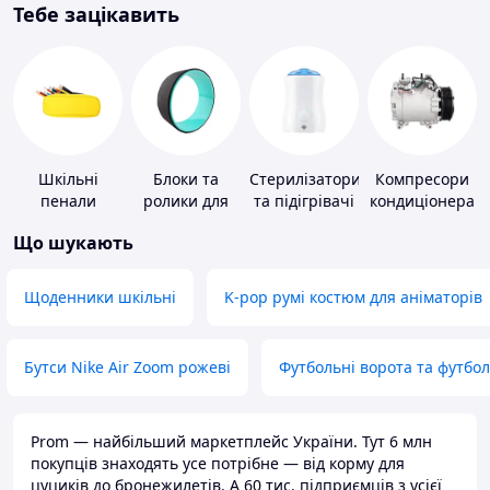
Тебе зацікавить
Шкільні
Блоки та
Стерилізатори
Компресори
пенали
ролики для
та підігрівачі
кондиціонера
йоги
для дитячого
Що шукають
харчування
Щоденники шкільні
K-pop румі костюм для аніматорів
Бутси Nike Air Zoom рожеві
Футбольні ворота та футбо
Prom — найбільший маркетплейс України. Тут 6 млн
покупців знаходять усе потрібне — від корму для
цуциків до бронежилетів. А 60 тис. підприємців з усієї