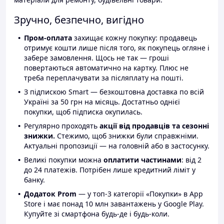
Зручно, безпечно, вигідно
Пром-оплата
захищає кожну покупку: продавець
отримує кошти лише після того, як покупець огляне і
забере замовлення. Щось не так — гроші
повертаються автоматично на картку. Плюс не
треба переплачувати за післяплату на пошті.
З підпискою Smart — безкоштовна доставка по всій
Україні за 50 грн на місяць. Достатньо однієї
покупки, щоб підписка окупилась.
Регулярно проходять
акції від продавців та сезонні
знижки.
Стежимо, щоб знижки були справжніми.
Актуальні пропозиції — на головній або в застосунку.
Великі покупки можна
оплатити частинами
: від 2
до 24 платежів. Потрібен лише кредитний ліміт у
банку.
Додаток Prom
— у топ-3 категорії «Покупки» в App
Store і має понад 10 млн завантажень у Google Play.
Купуйте зі смартфона будь-де і будь-коли.